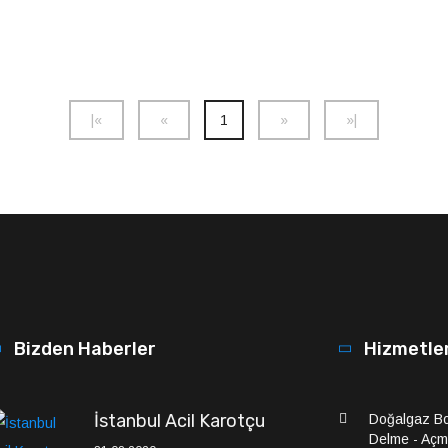
|
«
«
1
»
»
|
Bizden Haberler
Hizmetle
İstanbul Acil Karotçu
Doğalgaz Bo
Delme - Aç