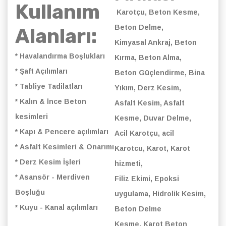
Kullanım
Karotçu,
Beton Kesme,
Beton Delme,
Alanları:
Kimyasal Ankraj, Beton
* Havalandırma Boşlukları
Kırma, Beton Alma,
* Şaft Açılımları
Beton Güçlendirme, Bina
* Tabliye Tadilatları
Yıkım, Derz Kesim,
* Kalın & İnce Beton
Asfalt Kesim, Asfalt
kesimleri
Kesme, Duvar Delme,
* Kapı & Pencere açılımları
Acil Karotçu, acil
* Asfalt Kesimleri & Onarımı
Karotcu, Karot, Karot
* Derz Kesim İşleri
hizmeti,
* Asansör - Merdiven
Filiz Ekimi, Epoksi
Boşluğu
uygulama, Hidrolik Kesim,
* Kuyu - Kanal açılımları
Beton Delme
Kesme, Karot Beton