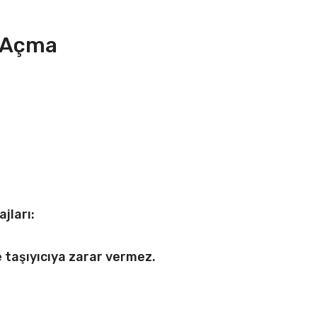
u Açma
jları:
e taşıyıcıya zarar vermez.