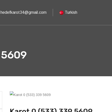
hedefkarot34@gmail.com
Turkish
9 5609
Karot 0 (533) 339 5609