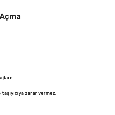
u Açma
jları:
e taşıyıcıya zarar vermez.