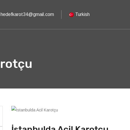
hedefkarot34@gmail.com
Turkish
arotçu
İstanbulda Acil Karotçu